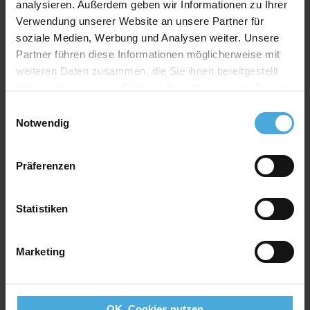
analysieren. Außerdem geben wir Informationen zu Ihrer
Verwendung unserer Website an unsere Partner für
Bestellen Sie Kleinmengen
soziale Medien, Werbung und Analysen weiter. Unsere
bequem online.
Partner führen diese Informationen möglicherweise mit
Als Hersteller kalkulieren wir
weiteren Daten zusammen, die Sie ihnen bereitgestellt
haben oder die sie im Rahmen Ihrer Nutzung der Dienste
für Großmengen
gerne
gesammelt haben.
Einwilligungsauswahl
individuelle Angebote.
Notwendig
Präferenzen
Direkter Kontakt
Statistiken
einfach und schnell per
Marketing
Telefon (+49) 07961/ 875 92 50
OK, Cookies nutzen