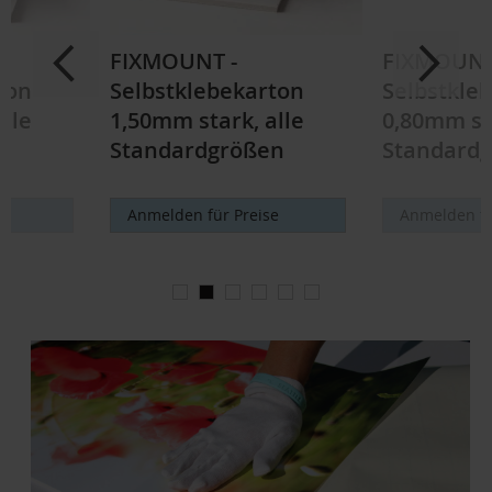
FIXMOUNT -
FIXMOUNT
ton
Selbstklebekarton
Selbstkle
lle
1,50mm stark, alle
0,80mm sta
n
Standardgrößen
Standard
e
Anmelden für Preise
Anmelden fü