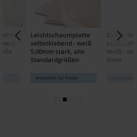
latte
Leichtschaumplatte
Zuschnitt
- weiß
selbstklebend - weiß
Leichtsch
 alle
5,00mm stark, alle
Weiß - sel
n
Standardgrößen
5mm
e
Anmelden für Preise
Anmelden fü