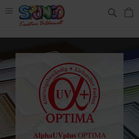
Suche
M
AlphaUVplus
OPTIMA