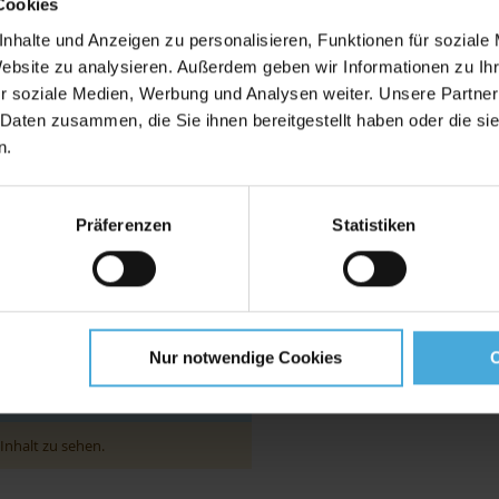
Cookies
nhalte und Anzeigen zu personalisieren, Funktionen für soziale
Website zu analysieren. Außerdem geben wir Informationen zu I
er
r soziale Medien, Werbung und Analysen weiter. Unsere Partner
Cutter-Messer
 Daten zusammen, die Sie ihnen bereitgestellt haben oder die s
n.
Präferenzen
Statistiken
chtschaumplatten unter gleichen klimatischen Bedingungen. 
ufziehobjekts muss trocken und sauber sein. Aufgrund der 
für freihängende Präsentationen das Kaschieren auf selbs
Nur notwendige Cookies
Inhalt zu sehen.