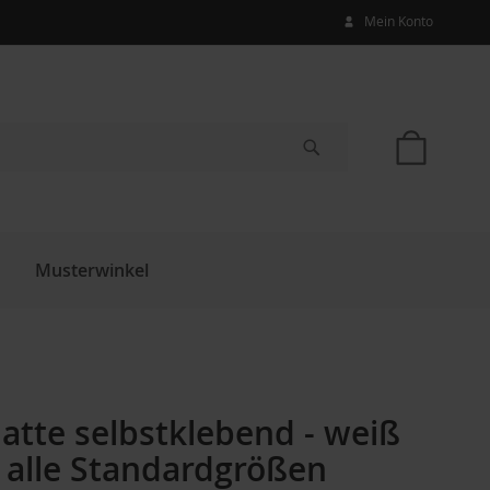
Mein Konto
Mein W
Suche
Musterwinkel
atte selbstklebend - weiß
 alle Standardgrößen