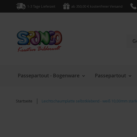
Direkt
1-3 Tage Lieferzeit
ab 350,00 € kostenfreier Versand
zum
Inhalt
Such
Passepartout - Bogenware
Passepartout
Startseite
Leichtschaumplatte selbstklebend - weiß 10,00mm stark
Zum
Ende
der