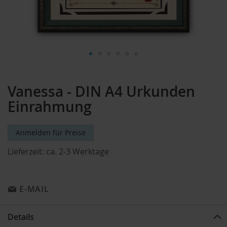
Zum
Anfang
Vanessa - DIN A4 Urkunden
der
Bildergalerie
Einrahmung
springen
Anmelden für Preise
Lieferzeit:
ca. 2-3 Werktage
E-MAIL
Details